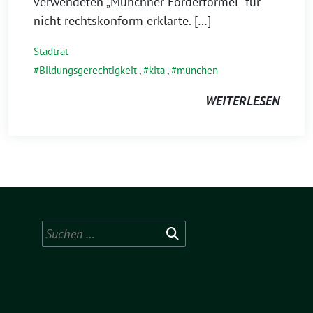
verwendeten „Münchner Förderformel“ für
nicht rechtskonform erklärte. […]
Stadtrat
Bildungsgerechtigkeit
,
kita
,
münchen
WEITERLESEN
Suchen
nach: